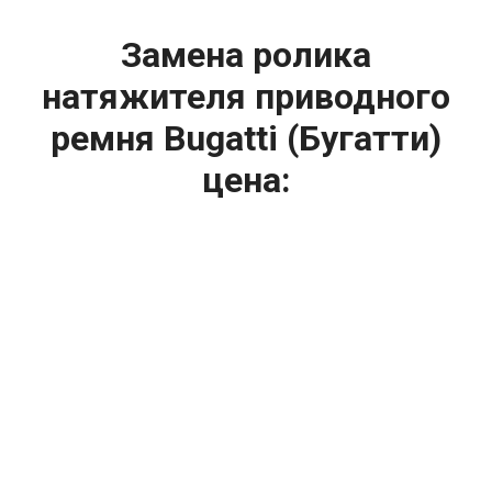
Замена ролика
натяжителя приводного
ремня Bugatti (Бугатти)
цена:
Техническое обслуживание двигателя
От 1000
₽
Замена ролика натяжителя приводного ремня
От 1400
₽
Замена масла в двигателе
От 1400
₽
Замена масла в ДВС
От 800
₽
Замена воздушного фильтра