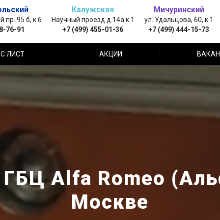
ольский
Калужская
Мичуринский
пр. 95 б, к.6
Научный проезд д.14а к.1
ул. Удальцова, 60, к.1
88-76-91
+7 (499) 455-01-36
+7 (499) 444-15-73
С ЛИСТ
АКЦИИ
ВАКАН
 ГБЦ Alfa Romeo (Аль
Москве