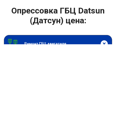
Опрессовка ГБЦ Datsun
(Датсун) цена:
Ремонт ГБЦ двигателя
От 3000
₽
Опрессовка ГБЦ
От 13900
₽
Замена головки блока цилиндров двигателя
От 6900
₽
Замена прокладки головки блока
От 13900
₽
Ремонт блока цилиндров двигателя
От 9900
₽
Хонингование блока цилиндров
От 6900
₽
Замена прокладки ГБЦ