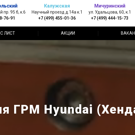
ольский
Калужская
Мичуринский
пр. 95 б, к.6
Научный проезд д.14а к.1
ул. Удальцова, 60, к.1
88-76-91
+7 (499) 455-01-36
+7 (499) 444-15-73
С ЛИСТ
АКЦИИ
ВАКАН
я ГРМ Hyundai (Хенд