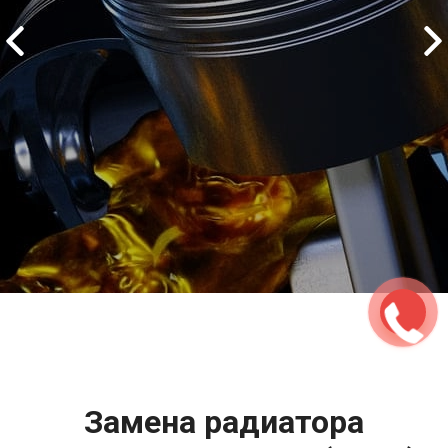
2500 руб
ться
Записаться
Замена радиатора