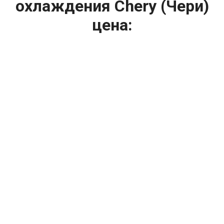
охлаждения Chery (Чери)
цена:
Ремонт системы охлаждения
От 2400
₽
Замена радиатора охлаждения
От 1200
₽
Диагностика системы охлаждения
От 1400
₽
Замена вентилятора радиатора
От 2400
₽
Замена охлаждающей жидкости
От 2400
₽
Замена антифриза
От 1600
₽
Ремонт вентилятора радиатора
От 2000
₽
Ремонт радиаторов охлаждения