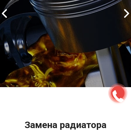
2500 руб
ться
Записаться
Замена радиатора