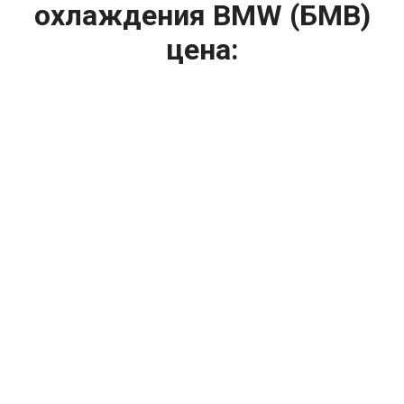
охлаждения BMW (БМВ)
цена:
Ремонт системы охлаждения
От 2400
₽
Замена радиатора охлаждения
От 1200
₽
Диагностика системы охлаждения
От 1400
₽
Замена вентилятора радиатора
От 2400
₽
Замена охлаждающей жидкости
От 2400
₽
Замена антифриза
От 1600
₽
Ремонт вентилятора радиатора
От 2000
₽
Ремонт радиаторов охлаждения