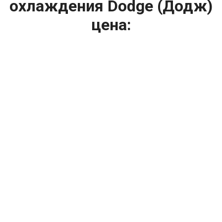
охлаждения Dodge (Додж)
цена:
Ремонт системы охлаждения
От 2400
₽
Замена радиатора охлаждения
От 1200
₽
Диагностика системы охлаждения
От 1400
₽
Замена вентилятора радиатора
От 2400
₽
Замена охлаждающей жидкости
От 2400
₽
Замена антифриза
От 1600
₽
Ремонт вентилятора радиатора
От 2000
₽
Ремонт радиаторов охлаждения