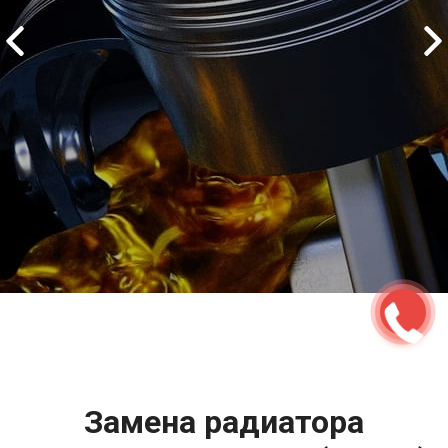
2500 руб
ться
Записаться
Замена радиатора