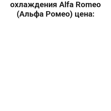
охлаждения Alfa Romeo
(Альфа Ромео) цена:
Ремонт системы охлаждения
От 1200
₽
Диагностика системы охлаждения
От 1400
₽
Замена вентилятора радиатора
От 2400
₽
Замена охлаждающей жидкости
От 2400
₽
Замена антифриза
От 2400
₽
Замена радиатора охлаждения
От 1600
₽
Ремонт вентилятора радиатора
От 2000
₽
Ремонт радиаторов охлаждения