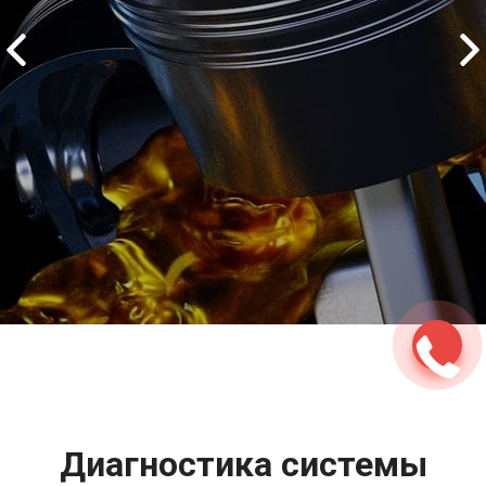
2500 руб
ться
Записаться
Диагностика системы