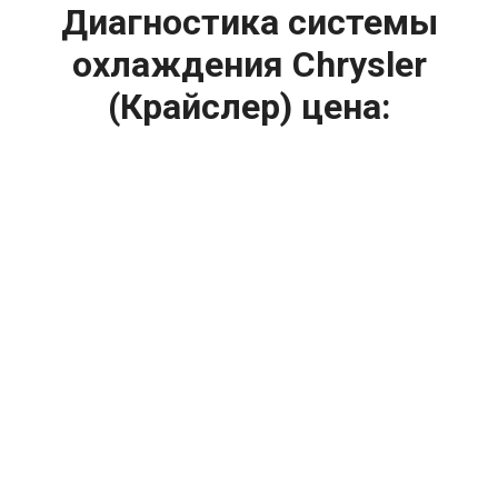
Диагностика системы
охлаждения Chrysler
(Крайслер) цена:
Ремонт системы охлаждения
От 1200
₽
Диагностика системы охлаждения
От 1400
₽
Замена вентилятора радиатора
От 2400
₽
Замена охлаждающей жидкости
От 2400
₽
Замена антифриза
От 2400
₽
Замена радиатора охлаждения
От 1600
₽
Ремонт вентилятора радиатора