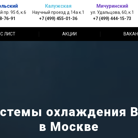
ольский
Калужская
Мичуринский
пр. 95 б, к.6
Научный проезд д.14а к.1
ул. Удальцова, 60, к.1
88-76-91
+7 (499) 455-01-36
+7 (499) 444-15-73
С ЛИСТ
АКЦИИ
ВАКАН
стемы охлаждения Bu
в Москве