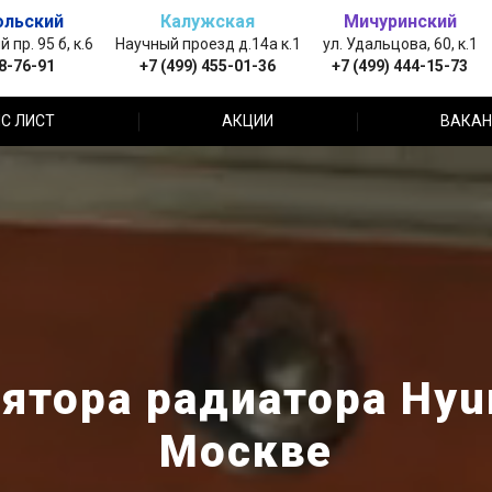
ольский
Калужская
Мичуринский
пр. 95 б, к.6
Научный проезд д.14а к.1
ул. Удальцова, 60, к.1
88-76-91
+7 (499) 455-01-36
+7 (499) 444-15-73
С ЛИСТ
АКЦИИ
ВАКАН
ятора радиатора Hyun
Москве