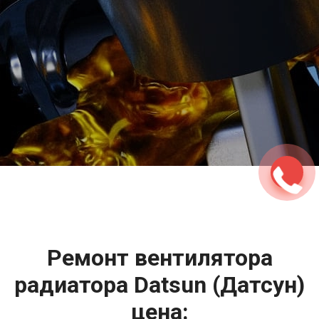
2500 руб
ться
Записаться
Ремонт вентилятора
радиатора Datsun (Датсун)
цена: