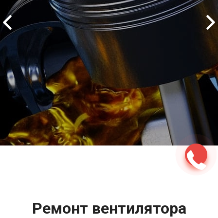
2500 руб
ться
Записаться
Ремонт вентилятора