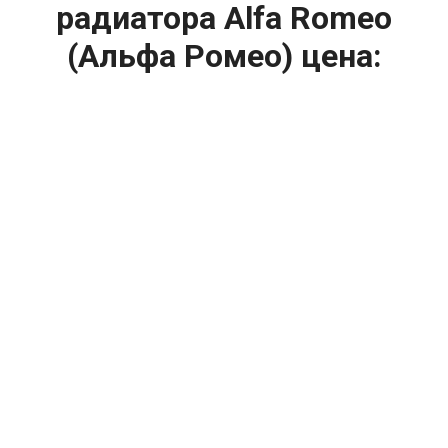
радиатора Alfa Romeo
(Альфа Ромео) цена:
Ремонт системы охлаждения
От 1600
₽
Ремонт вентилятора радиатора
От 1200
₽
Диагностика системы охлаждения
От 1400
₽
Замена вентилятора радиатора
От 2400
₽
Замена охлаждающей жидкости
От 2400
₽
Замена антифриза
От 2400
₽
Замена радиатора охлаждения
От 2000
₽
Ремонт радиаторов охлаждения