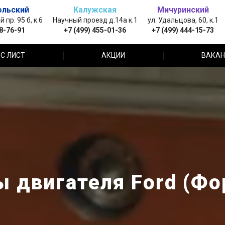
ольский
Калужская
Мичуринский
пр. 95 б, к.6
Научный проезд д.14а к.1
ул. Удальцова, 60, к.1
88-76-91
+7 (499) 455-01-36
+7 (499) 444-15-73
С ЛИСТ
АКЦИИ
ВАКАН
 двигателя Ford (Фо