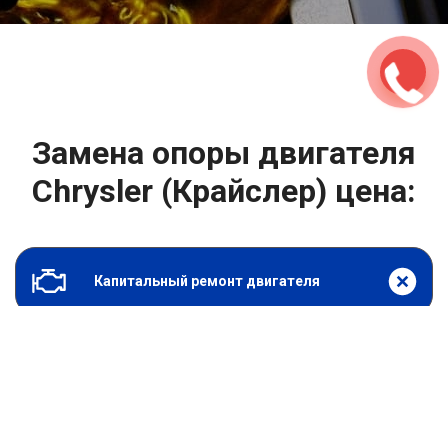
2500 руб
ться
Записаться
Замена опоры двигателя
Chrysler (Крайслер) цена:
Капитальный ремонт двигателя
От 1000
₽
Замена опоры двигателя
От 6900
₽
Замена гидрокомпенсаторов
От 4400
₽
Снятие и установка защиты картера