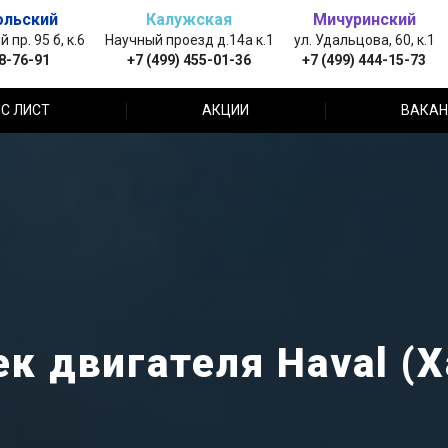
ольский
Калужская
Мичуринский
пр. 95 б, к.6
Научный проезд д.14а к.1
ул. Удальцова, 60, к.1
88-76-91
+7 (499) 455-01-36
+7 (499) 444-15-73
С ЛИСТ
АКЦИИ
ВАКАН
к двигателя Haval (Х