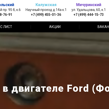
ольский
Калужская
Мичуринский
пр. 95 б, к.6
Научный проезд д.14а к.1
ул. Удальцова, 60, к.1
88-76-91
+7 (499) 455-01-36
+7 (499) 444-15-73
С ЛИСТ
АКЦИИ
ВАКАН
в двигателе Ford (Ф