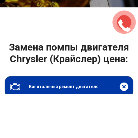
2500 руб
ться
Записаться
Замена помпы двигателя
Chrysler (Крайслер) цена:
Капитальный ремонт двигателя
От 2000
₽
Замена помпы двигателя
От 6900
₽
Замена гидрокомпенсаторов
От 1000
₽
Замена опоры двигателя