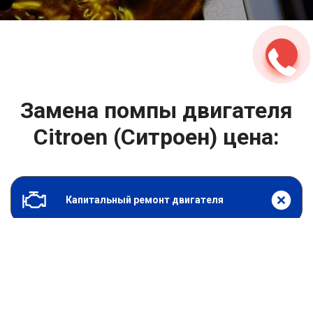
2500 руб
ться
Записаться
Замена помпы двигателя
Citroen (Ситроен) цена:
Капитальный ремонт двигателя
От 2000
₽
Замена помпы двигателя
От 6900
₽
Замена гидрокомпенсаторов
От 1000
₽
Замена опоры двигателя