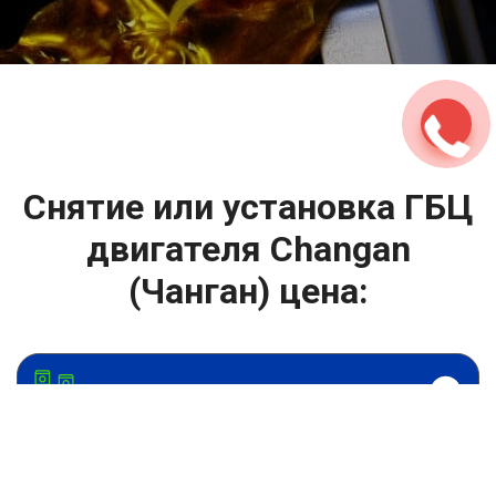
2500 руб
ться
Записаться
Снятие или установка ГБЦ
двигателя Changan
(Чанган) цена:
Ремонт ГБЦ двигателя
От 2000
₽
Снятие или установка ГБЦ двигателя