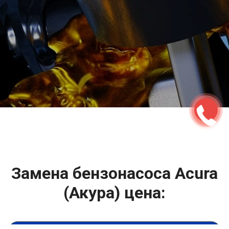
2500 руб
ться
Записаться
Замена бензонасоса Acura
(Акура) цена: