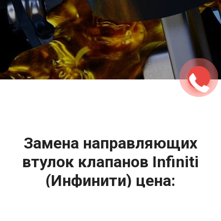
2500 руб
ться
Записаться
Замена направляющих
втулок клапанов Infiniti
(Инфинити) цена: