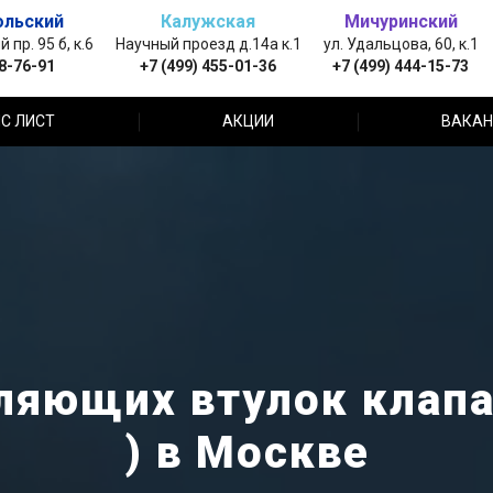
ольский
Калужская
Мичуринский
пр. 95 б, к.6
Научный проезд д.14а к.1
ул. Удальцова, 60, к.1
88-76-91
+7 (499) 455-01-36
+7 (499) 444-15-73
С ЛИСТ
АКЦИИ
ВАКАН
ляющих втулок клапа
) в Москве