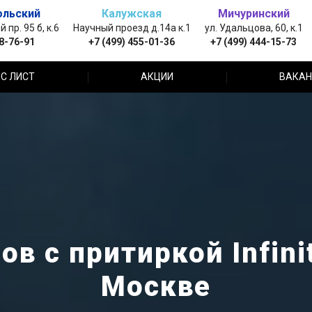
ольский
Калужская
Мичуринский
пр. 95 б, к.6
Научный проезд д.14а к.1
ул. Удальцова, 60, к.1
88-76-91
+7 (499) 455-01-36
+7 (499) 444-15-73
С ЛИСТ
АКЦИИ
ВАКАН
в с притиркой Infini
Москве