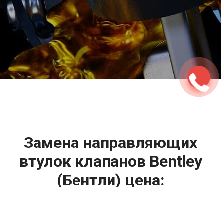
2500 руб
ться
Записаться
Замена направляющих
втулок клапанов Bentley
(Бентли) цена: