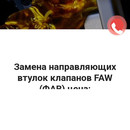
2500 руб
ться
Записаться
Замена направляющих
втулок клапанов FAW
(ФАВ) цена:
Регулировка клапанов