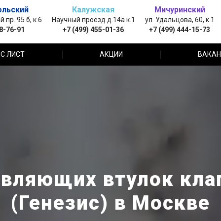
ольский
Калужская
Мичуринский
пр. 95 б, к.6
Научный проезд д.14а к.1
ул. Удальцова, 60, к.1
88-76-91
+7 (499) 455-01-36
+7 (499) 444-15-73
С ЛИСТ
АКЦИИ
ВАКАН
вляющих втулок кла
(Генезис) в Москве