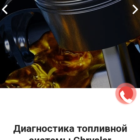
2500 руб
ться
Записаться
Диагностика топливной