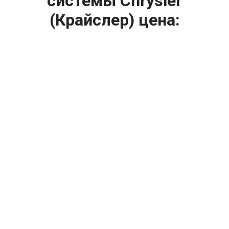
системы Chrysler
(Крайслер) цена:
Ремонт топливной системы
От 1200
₽
Диагностика топливной системы
От 2000
₽
Замена топливного шланга
От 2000
₽
Замена регулятора давления топлива
От 1000
₽
Диагностика инжектора
От 7100
₽
Замена бензонасоса
От 11900
₽
Ремонт инжектора
ДИАГНОСТИКА за 490₽ по 43
🔥