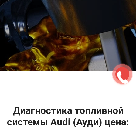
2500 руб
ться
Записаться
Диагностика топливной
системы Audi (Ауди) цена: