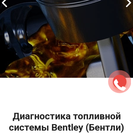
2500 руб
ться
Записаться
Диагностика топливной
системы Bentley (Бентли)