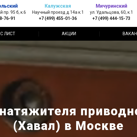
ольский
Калужская
Мичуринский
пр. 95 б, к.6
Научный проезд д.14а к.1
ул. Удальцова, 60, к.1
88-76-91
+7 (499) 455-01-36
+7 (499) 444-15-73
С ЛИСТ
АКЦИИ
ВАКАН
 натяжителя приводно
(Хавал) в Москве