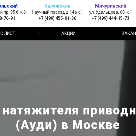
ольский
Калужская
Мичуринский
пр. 95 б, к.6
Научный проезд д.14а к.1
ул. Удальцова, 60, к.1
88-76-91
+7 (499) 455-01-36
+7 (499) 444-15-73
С ЛИСТ
АКЦИИ
ВАКАН
 натяжителя приводн
(Ауди) в Москве