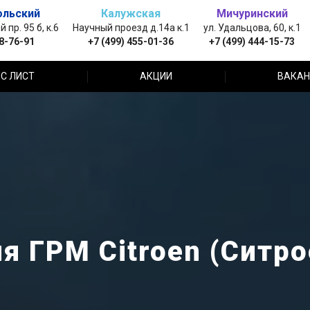
ольский
Калужская
Мичуринский
пр. 95 б, к.6
Научный проезд д.14а к.1
ул. Удальцова, 60, к.1
88-76-91
+7 (499) 455-01-36
+7 (499) 444-15-73
С ЛИСТ
АКЦИИ
ВАКАН
я ГРМ Citroen (Ситро