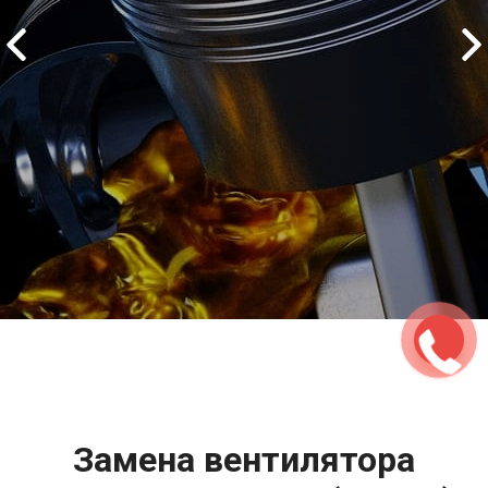
2500 руб
ться
Записаться
Замена вентилятора