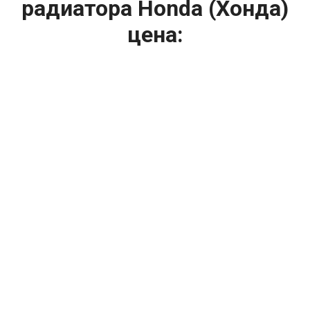
радиатора Honda (Хонда)
цена:
Ремонт системы охлаждения
От 1400
₽
Замена вентилятора радиатора
От 1200
₽
Диагностика системы охлаждения
От 2400
₽
Замена охлаждающей жидкости
От 2400
₽
Замена антифриза
От 2400
₽
Замена радиатора охлаждения
От 1600
₽
Ремонт вентилятора радиатора
От 2000
₽
Ремонт радиаторов охлаждения