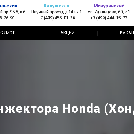
ольский
Калужская
Мичуринский
пр. 95 б, к.6
Научный проезд д.14а к.1
ул. Удальцова, 60, к.1
88-76-91
+7 (499) 455-01-36
+7 (499) 444-15-73
С ЛИСТ
АКЦИИ
ВАКАН
жектора Honda (Хон