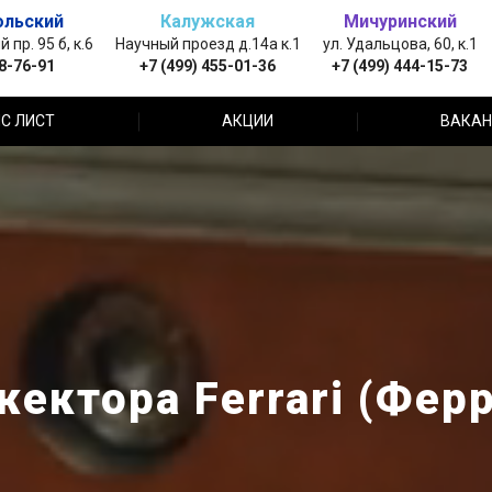
ольский
Калужская
Мичуринский
пр. 95 б, к.6
Научный проезд д.14а к.1
ул. Удальцова, 60, к.1
88-76-91
+7 (499) 455-01-36
+7 (499) 444-15-73
С ЛИСТ
АКЦИИ
ВАКАН
ектора Ferrari (Ферр