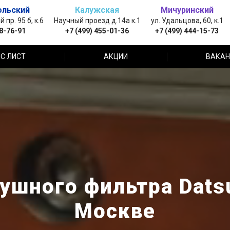
ольский
Калужская
Мичуринский
пр. 95 б, к.6
Научный проезд д.14а к.1
ул. Удальцова, 60, к.1
88-76-91
+7 (499) 455-01-36
+7 (499) 444-15-73
С ЛИСТ
АКЦИИ
ВАКАН
ушного фильтра Datsu
Москве