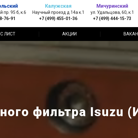
ольский
Калужская
Мичуринский
пр. 95 б, к.6
Научный проезд д.14а к.1
ул. Удальцова, 60, к.1
88-76-91
+7 (499) 455-01-36
+7 (499) 444-15-73
С ЛИСТ
АКЦИИ
ВАКАН
ого фильтра Isuzu (