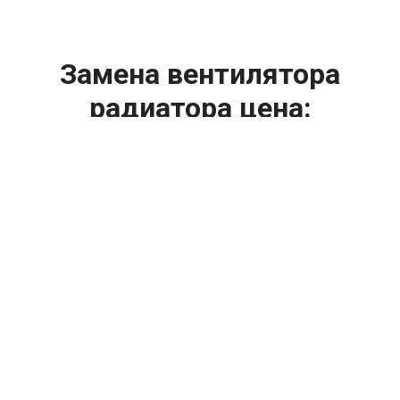
Замена вентилятора
радиатора цена:
Ремонт системы охлаждения
От 1400
₽
Замена вентилятора радиатора
От 1200
₽
Диагностика системы охлаждения
От 2400
₽
Замена охлаждающей жидкости
От 2400
₽
Замена антифриза
От 2400
₽
Замена радиатора охлаждения