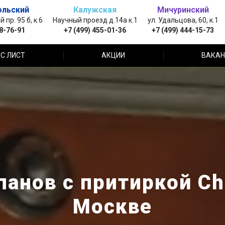
ольский
Калужская
Мичуринский
пр. 95 б, к.6
Научный проезд д.14а к.1
ул. Удальцова, 60, к.1
88-76-91
+7 (499) 455-01-36
+7 (499) 444-15-73
С ЛИСТ
АКЦИИ
ВАКАН
анов с притиркой Ch
Москве