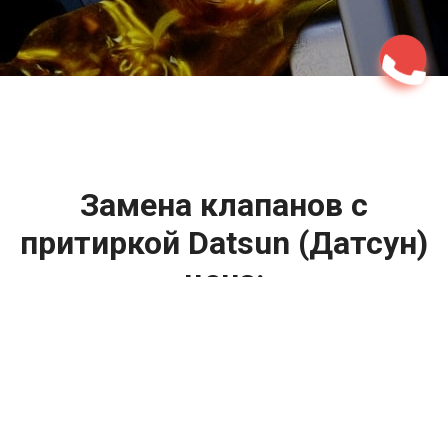
2500 руб
ться
Записаться
Замена клапанов с
притиркой Datsun (Датсун)
цена:
Регулировка клапанов
От 21800
₽
Замена клапанов с притиркой