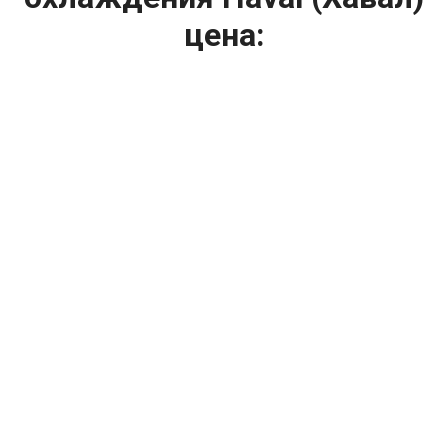
цена:
Ремонт системы охлаждения
От 1200
₽
Диагностика системы охлаждения
От 1400
₽
Замена вентилятора радиатора
От 2400
₽
Замена охлаждающей жидкости
От 2400
₽
Замена антифриза
От 2400
₽
Замена радиатора охлаждения
От 1600
₽
Ремонт вентилятора радиатора
От 2000
₽
Ремонт радиаторов охлаждения