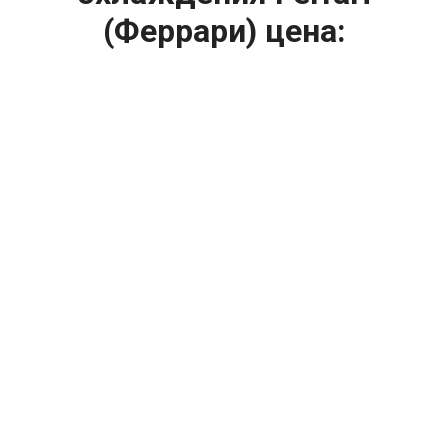
(Феррари) цена:
Ремонт системы охлаждения
От 1200
₽
Диагностика системы охлаждения
От 1400
₽
Замена вентилятора радиатора
От 2400
₽
Замена охлаждающей жидкости
От 2400
₽
Замена антифриза
От 2400
₽
Замена радиатора охлаждения
От 1600
₽
Ремонт вентилятора радиатора
От 2000
₽
Ремонт радиаторов охлаждения