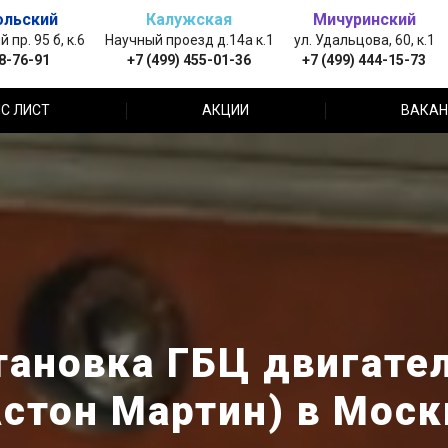
ольский
Калужская
Мичуринский
пр. 95 б, к.6
Научный проезд д.14а к.1
ул. Удальцова, 60, к.1
88-76-91
+7 (499) 455-01-36
+7 (499) 444-15-73
С ЛИСТ
АКЦИИ
ВАКАН
тановка ГБЦ двигател
Астон Мартин) в Моск