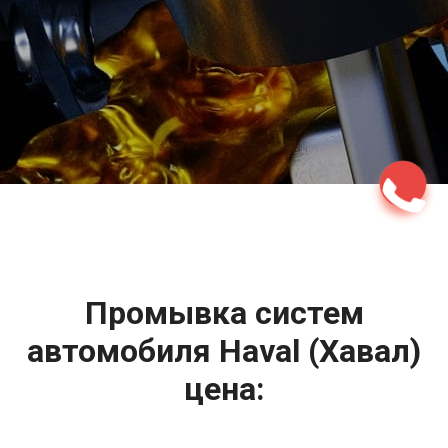
2500 руб
ться
Записаться
Промывка систем
автомобиля Haval (Хавал)
цена: