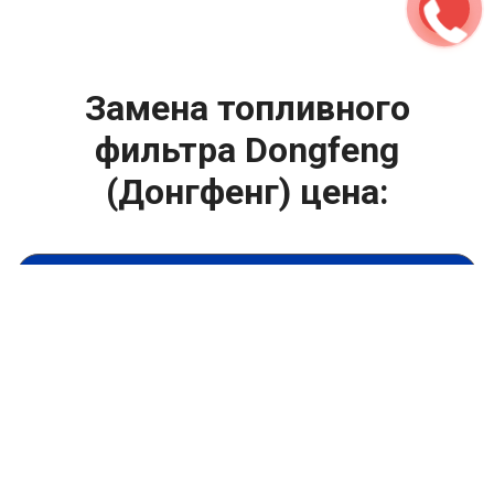
Замена топливного
фильтра Dongfeng
(Донгфенг) цена:
Техническое обслуживание двигателя
От 1600
₽
Замена топливного фильтра
От 1400
₽
Замена масла в двигателе
От 1400
₽
Замена масла в ДВС
От 800
₽
Замена воздушного фильтра