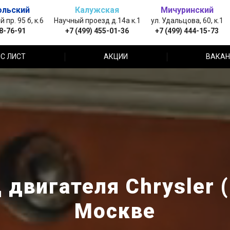
ольский
Калужская
Мичуринский
пр. 95 б, к.6
Научный проезд д.14а к.1
ул. Удальцова, 60, к.1
88-76-91
+7 (499) 455-01-36
+7 (499) 444-15-73
С ЛИСТ
АКЦИИ
ВАКАН
двигателя Chrysler 
Москве