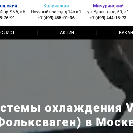
ольский
Калужская
Мичуринский
пр. 95 б, к.6
Научный проезд д.14а к.1
ул. Удальцова, 60, к.1
88-76-91
+7 (499) 455-01-36
+7 (499) 444-15-73
С ЛИСТ
АКЦИИ
ВАКАН
истемы охлаждения V
Фольксваген) в Моск