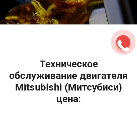
2500 руб
ться
Записаться
Техническое
обслуживание двигателя
Mitsubishi (Митсубиси)
цена:
Техническое обслуживание двигателя