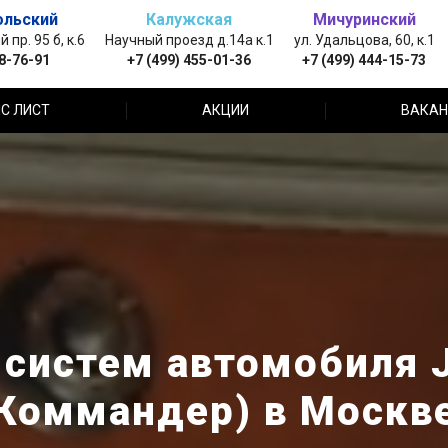
ольский
Калужская
Мичуринский
пр. 95 б, к.6
Научный проезд д.14а к.1
ул. Удальцова, 60, к.1
88-76-91
+7 (499) 455-01-36
+7 (499) 444-15-73
С ЛИСТ
АКЦИИ
ВАКАН
систем автомобиля 
Коммандер) в Москв